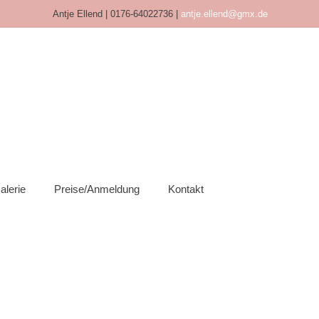
Antje Ellend | 0176-64022736 |
antje.ellend@gmx.de
alerie
Preise/Anmeldung
Kontakt