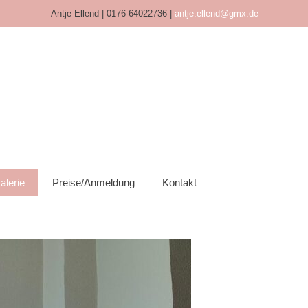
Antje Ellend | 0176-64022736 |
antje.ellend@gmx.de
alerie
Preise/Anmeldung
Kontakt