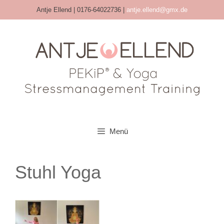
Antje Ellend | 0176-64022736 |
antje.ellend@gmx.de
Menü
Stuhl Yoga